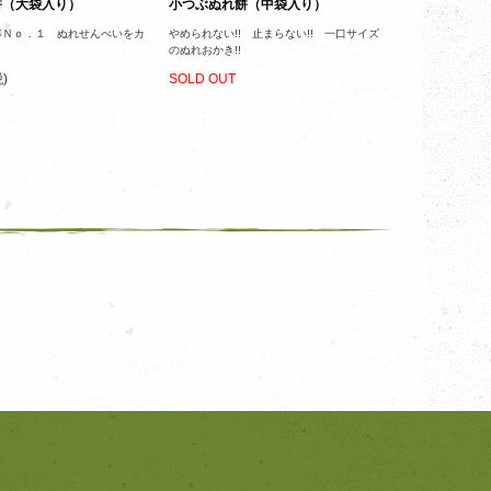
餅（大袋入り）
小つぶぬれ餅（中袋入り）
率Ｎｏ．１ ぬれせんべいをカ
やめられない!! 止まらない!! 一口サイズ
のぬれおかき!!
)
SOLD OUT