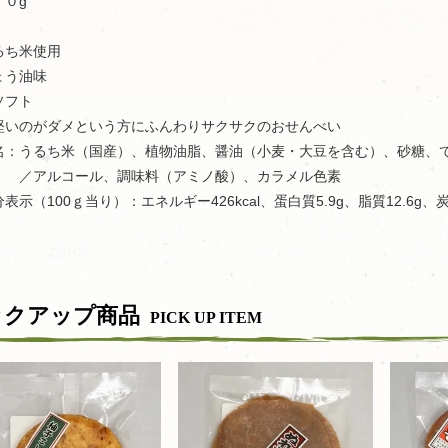
７０g
るち米使用
ょう油味
ソフト
堅いのがダメという方にふんわりサクサクのおせんべい
名：うるち米（国産）、植物油脂、醤油（小麦・大豆を含む）、砂糖、
ルコール、調味料（アミノ酸）、カラメル色素
表示（100ｇ当り）：エネルギー426kcal、蛋白質5.9g、脂質12.6g、
ックアップ商品
PICK UP ITEM