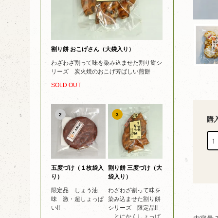
割り餅 おこげさん（大袋入り）
わざわざ割って味を染み込ませた割り餅シ
リーズ 炭火焼のおこげ芳ばしい煎餅
SOLD OUT
2
3
購
五度づけ（１枚袋入
割り餅 三度づけ（大
り）
袋入り）
限定品 しょう油
わざわざ割って味を
味 激・超しょっぱ
染み込ませた割り餅
い!!
シリーズ 限定品!!
とにかくしょっぱ