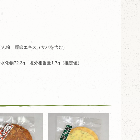
でん粉、鰹節エキス（サバを含む）
炭水化物72.3g、塩分相当量1.7g（推定値）