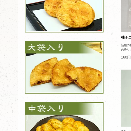
柚子
話題の
の香りｇ
160円