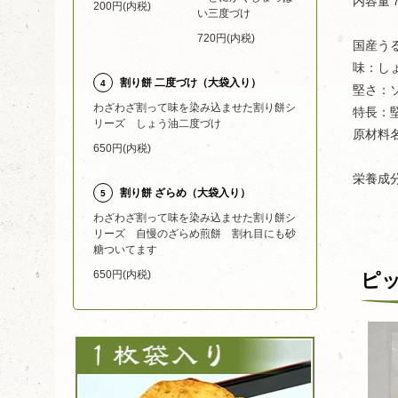
内容量
200円(内税)
い三度づけ
720円(内税)
国産う
味：し
割り餅 二度づけ（大袋入り）
4
堅さ：
わざわざ割って味を染み込ませた割り餅シ
特長：
リーズ しょう油二度づけ
原材料
650円(内税)
／ア
栄養成分
割り餅 ざらめ（大袋入り）
5
わざわざ割って味を染み込ませた割り餅シ
リーズ 自慢のざらめ煎餅 割れ目にも砂
糖ついてます
650円(内税)
ピ