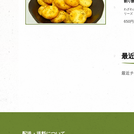
割り
わざわ
リーズ
650円
最
最近チ
配送・送料について