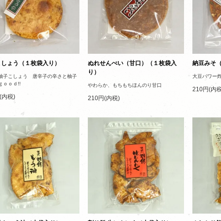
こしょう（１枚袋入り）
ぬれせんべい（甘口）（１枚袋入
納豆みそ
り）
柚子こしょう 唐辛子の辛さと柚子
大豆パワー炸
ｏｏｄ!!
やわらか、もちもちほんのり甘口
210円(内税
(内税)
210円(内税)