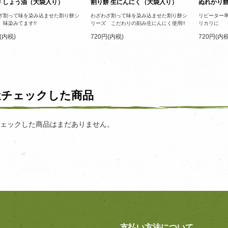
餅 しょう油（大袋入り）
割り餅 生にんにく（大袋入り）
ぬれかり
ざ割って味を染み込ませた割り餅シ
わざわざ割って味を染み込ませた割り餅シ
リピーター
 味染みてます!!
リーズ こだわりの刻み生にんにく使用!!
リカリに
(内税)
720円(内税)
720円(内税
近チェックした商品
ェックした商品はまだありません。
支払い方法について