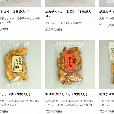
こしょう（１枚袋入り）
ぬれせんべい（甘口）（１枚袋入
納豆みそ
り）
柚子こしょう 唐辛子の辛さと柚子
大豆パワー炸
ｏｏｄ!!
やわらか、もちもちほんのり甘口
210円(内税
(内税)
210円(内税)
餅 しょう油（大袋入り）
割り餅 生にんにく（大袋入り）
ぬれかり
ざ割って味を染み込ませた割り餅シ
わざわざ割って味を染み込ませた割り餅シ
リピーター
 味染みてます!!
リーズ こだわりの刻み生にんにく使用!!
リカリに
(内税)
720円(内税)
720円(内税