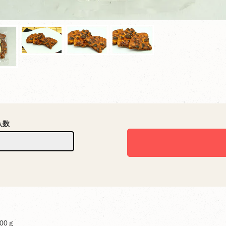
入数
00ｇ