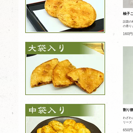
柚子
話題の
の香りｇ
160円
割り
わざわ
リーズ
650円