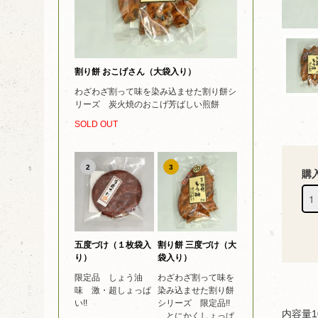
割り餅 おこげさん（大袋入り）
わざわざ割って味を染み込ませた割り餅シ
リーズ 炭火焼のおこげ芳ばしい煎餅
SOLD OUT
2
3
購
五度づけ（１枚袋入
割り餅 三度づけ（大
り）
袋入り）
限定品 しょう油
わざわざ割って味を
味 激・超しょっぱ
染み込ませた割り餅
い!!
シリーズ 限定品!!
内容量1
とにかくしょっぱ