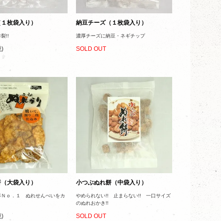
（１枚袋入り）
納豆チーズ（１枚袋入り）
裂!!
濃厚チーズに納豆・ネギチップ
)
SOLD OUT
餅（大袋入り）
小つぶぬれ餅（中袋入り）
率Ｎｏ．１ ぬれせんべいをカ
やめられない!! 止まらない!! 一口サイズ
のぬれおかき!!
)
SOLD OUT