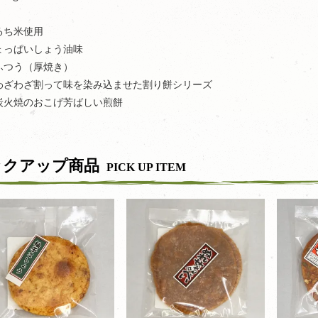
るち米使用
ょっぱいしょう油味
ふつう（厚焼き）
わざわざ割って味を染み込ませた割り餅シリーズ
焼のおこげ芳ばしい煎餅
ックアップ商品
PICK UP ITEM