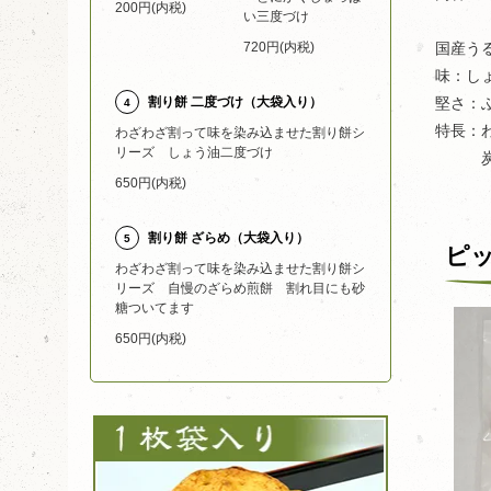
200円(内税)
い三度づけ
国産う
720円(内税)
味：し
堅さ：
割り餅 二度づけ（大袋入り）
4
特長：
わざわざ割って味を染み込ませた割り餅シ
リーズ しょう油二度づけ
炭火
650円(内税)
割り餅 ざらめ（大袋入り）
5
ピ
わざわざ割って味を染み込ませた割り餅シ
リーズ 自慢のざらめ煎餅 割れ目にも砂
糖ついてます
650円(内税)